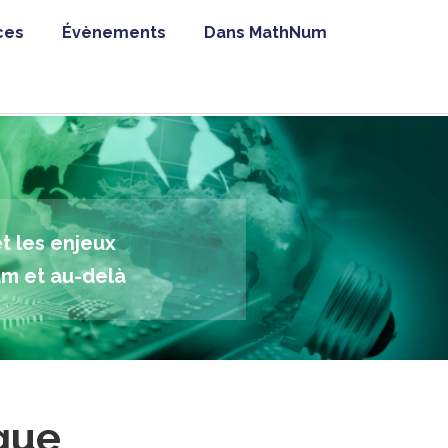
ces
Évènements
Dans MathNum
t les enjeux
um et au-delà
que