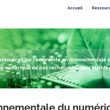
Accueil
Ressour
ressources sur l'empreinte environnementale e
ité numérique de nos recherches, dans MathN
onnementale du numéri